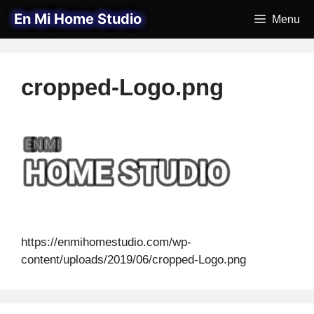
Saltar
En Mi Home Studio
Menu
al
contenido
cropped-Logo.png
https://enmihomestudio.com/wp-
content/uploads/2019/06/cropped-Logo.png