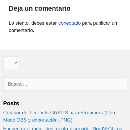
Deja un comentario
Lo siento, debes estar
conectado
para publicar un
comentario.
Elegir
un
idioma
Buscar:
Posts
Creador de Tier Lists GRATIS para Streamers (Con
Modo OBS y exportación .PNG)
Encuentra el mejor descuento y servidor NordVPN con