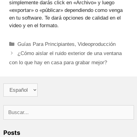
simplemente darás click en «Archivo» y luego
«exportar» o «públicar» dependiendo como venga
en tu software. Te dará opciones de calidad en el
video y en el formato.
Categorías
Guías Para Principiantes
,
Videoproducción
Navegación
¿Cómo aislar el ruido exterior de una ventana
de
con lo que hay en casa para grabar mejor?
entradas
Elegir
un
idioma
Buscar:
Posts