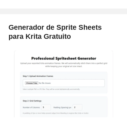
marcadores
de
Davinci
Resolve
Generador de Sprite Sheets
en
para Krita Gratuito
TimeStamps
de
Youtube
en
segundos