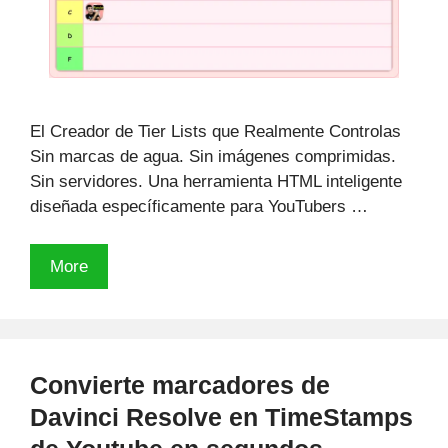
El Creador de Tier Lists que Realmente Controlas
Sin marcas de agua. Sin imágenes comprimidas.
Sin servidores. Una herramienta HTML inteligente
diseñada específicamente para YouTubers …
Creador
More
de
Tier
Lists
GRATIS
Convierte marcadores de
para
Davinci Resolve en TimeStamps
Streamers
(Con