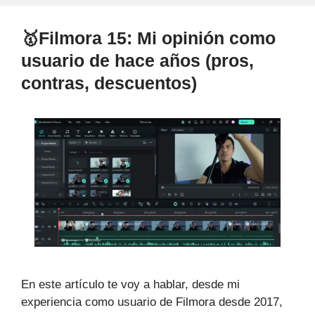
Movavi
vs
🥇Filmora 15: Mi opinión como
Capcut
usuario de hace años (pros,
Pro
¿Cuál
contras, descuentos)
es
Mejor?
(Con
tabla
comparativa)
En este artículo te voy a hablar, desde mi
experiencia como usuario de Filmora desde 2017,