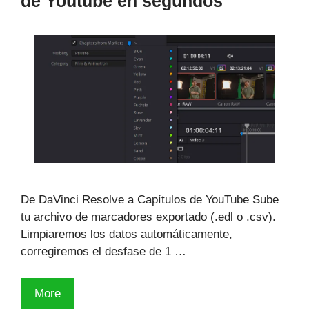
de Youtube en segundos
Modo
OBS
y
exportación
.PNG)
De DaVinci Resolve a Capítulos de YouTube Sube
tu archivo de marcadores exportado (.edl o .csv).
Limpiaremos los datos automáticamente,
corregiremos el desfase de 1 …
Convierte
More