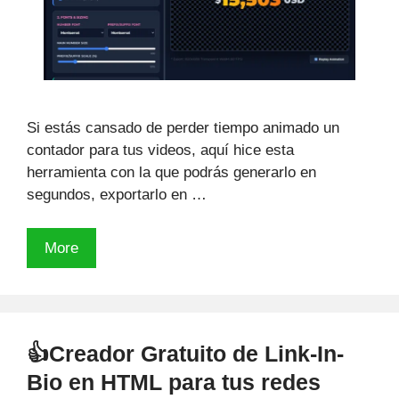
Si estás cansado de perder tiempo animado un
contador para tus videos, aquí hice esta
herramienta con la que podrás generarlo en
segundos, exportarlo en …
Haz
More
un
contador
númerico
animado
👍Creador Gratuito de Link-In-
para
Bio en HTML para tus redes
tus