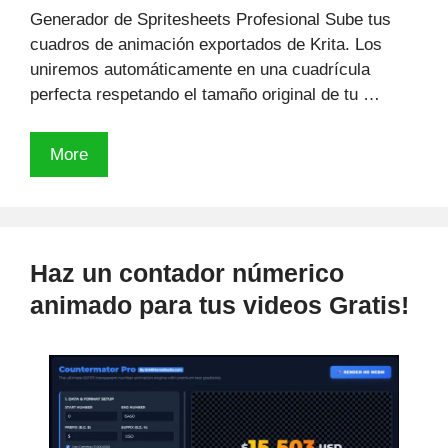
Generador de Spritesheets Profesional Sube tus
cuadros de animación exportados de Krita. Los
uniremos automáticamente en una cuadrícula
perfecta respetando el tamaño original de tu …
Generador
More
de
Sprite
Sheets
para
Haz un contador númerico
Krita
animado para tus videos Gratis!
Gratuito