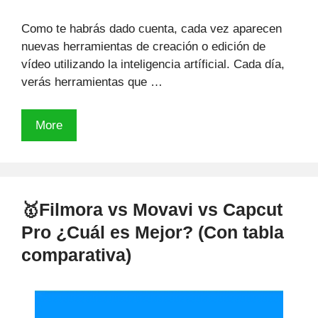
Como te habrás dado cuenta, cada vez aparecen
nuevas herramientas de creación o edición de
vídeo utilizando la inteligencia artíficial. Cada día,
verás herramientas que …
🤖
More
IA
en
la
producción
🥇Filmora vs Movavi vs Capcut
de
Pro ¿Cuál es Mejor? (Con tabla
videos
¿Qué
comparativa)
apps
existen?