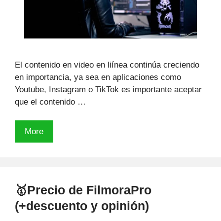
El contenido en video en liínea continúa creciendo
en importancia, ya sea en aplicaciones como
Youtube, Instagram o TikTok es importante aceptar
que el contenido …
¿Cuanto
More
cuesta
un
programa
de
🥇Precio de FilmoraPro
edición
(+descuento y opinión)
de
vídeo?