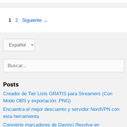
de
FilmoraPro
(+descuento
Navegación
Página
Página
1
2
Siguiente
→
y
de
opinión)
entradas
Elegir
un
idioma
Buscar:
Posts
Creador de Tier Lists GRATIS para Streamers (Con
Modo OBS y exportación .PNG)
Encuentra el mejor descuento y servidor NordVPN con
esta herramienta
Convierte marcadores de Davinci Resolve en