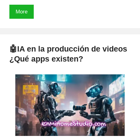
👍
More
Creador
Gratuito
de
Link-
🤖IA en la producción de videos
In-
¿Qué apps existen?
Bio
en
HTML
para
tus
redes
sociales