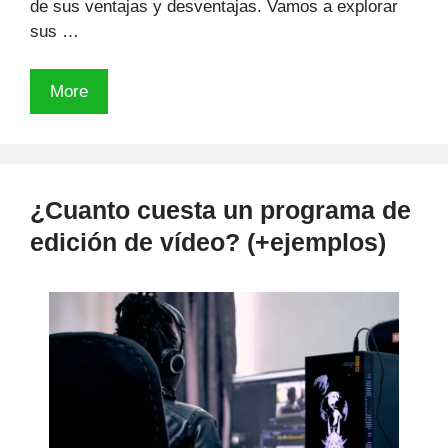
de sus ventajas y desventajas. Vamos a explorar
sus …
🥇
More
Filmora
15:
Mi
opinión
¿Cuanto cuesta un programa de
como
edición de vídeo? (+ejemplos)
usuario
de
hace
años
(pros,
contras,
descuentos)